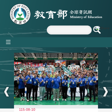
跳到主要內容區塊
mobile_menu
:::
115-08-10
11