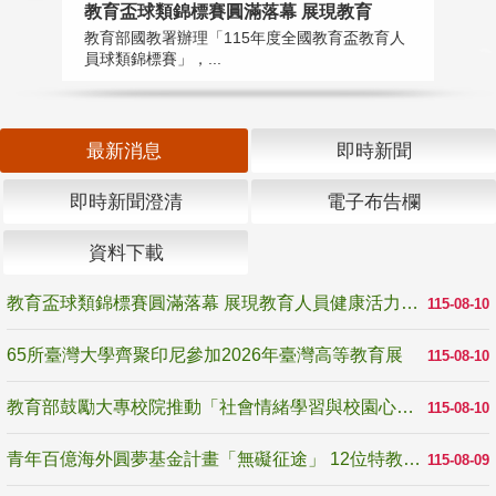
教育盃球類錦標賽圓滿落幕 展現教育
6
教育部國教署辦理「115年度全國教育盃教育人
「
員球類錦標賽」，...
首
最新消息
即時新聞
即時新聞澄清
電子布告欄
資料下載
教育盃球類錦標賽圓滿落幕 展現教育人員健康活力與團隊精神
115-08-10
65所臺灣大學齊聚印尼參加2026年臺灣高等教育展
115-08-10
教育部鼓勵大專校院推動「社會情緒學習與校園心理健康促進計畫」 培育校園「心」韌性
115-08-10
青年百億海外圓夢基金計畫「無礙征途」 12位特教與弱勢青年勇闖西班牙 跨越感官限制見證生命蛻變
115-08-09