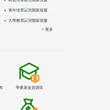
青年培育
大學教育
更多
布
學產基金資源區