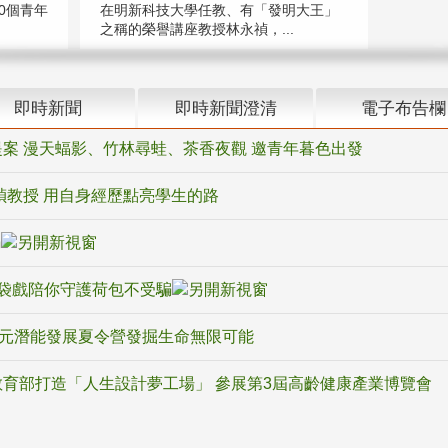
在明新科技大學任教、有「發明大王」
0個青年
之稱的榮譽講座教授林永禎，...
即時新聞
即時新聞澄清
電子布告欄
案 漫天蝠影、竹林尋蛙、茶香夜觀 邀青年暮色出發
禎教授 用自身經歷點亮學生的路
騙
袋戲陪你守護荷包不受騙
多元潛能發展夏令營發掘生命無限可能
育部打造「人生設計夢工場」 參展第3屆高齡健康產業博覽會