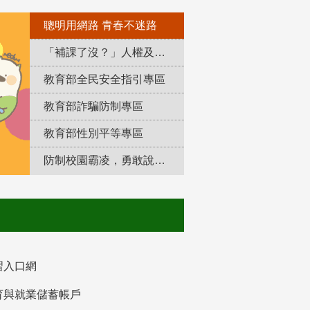
聰明用網路 青春不迷路
「補課了沒？」人權及轉型正義教育專區
教育部全民安全指引專區
教育部詐騙防制專區
教育部性別平等專區
防制校園霸凌，勇敢說出來！
習入口網
育與就業儲蓄帳戶