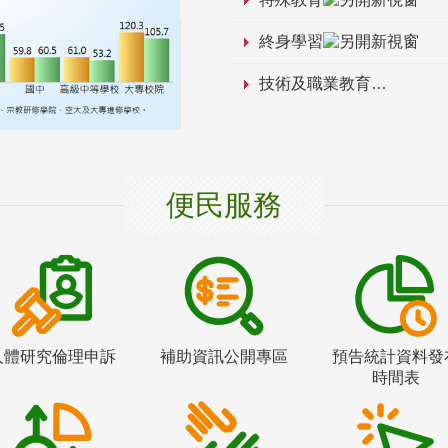
終身學習
技術及職業教育
便民服務
人體研究倫理申訴
補助資訊公開專區
預告統計資料發
時間表