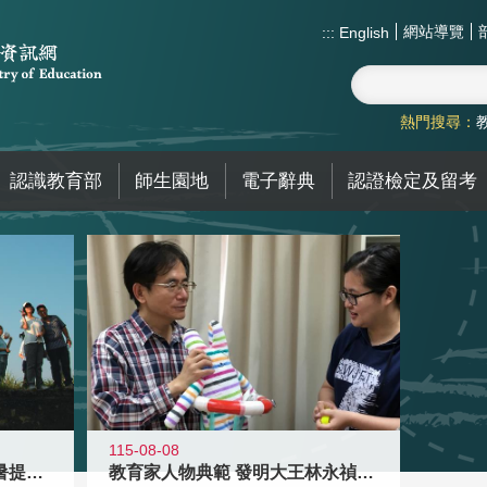
網站導覽
:::
English
熱門搜尋：
認識教育部
師生園地
電子辭典
認證檢定及留考
115-08-08
教育家人物典範 發明大王林永禎教授
青年壯遊點精選夏夜限定避暑提案 漫