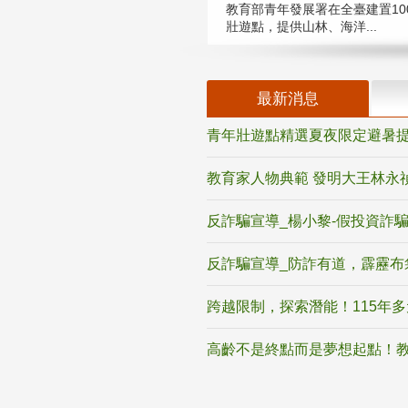
教育部青年發展署在全臺建置10
壯遊點，提供山林、海洋...
最新消息
青年壯遊點精選夏夜限定避暑提
教育家人物典範 發明大王林永
反詐騙宣導_楊小黎-假投資詐
反詐騙宣導_防詐有道，霹靂布
跨越限制，探索潛能！115年
高齡不是終點而是夢想起點！教