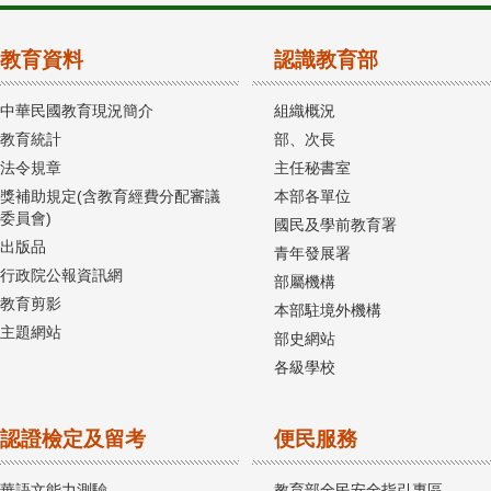
教育資料
認識教育部
中華民國教育現況簡介
組織概況
教育統計
部、次長
法令規章
主任秘書室
獎補助規定(含教育經費分配審議
本部各單位
委員會)
國民及學前教育署
出版品
青年發展署
行政院公報資訊網
部屬機構
教育剪影
本部駐境外機構
主題網站
部史網站
各級學校
認證檢定及留考
便民服務
華語文能力測驗
教育部全民安全指引專區