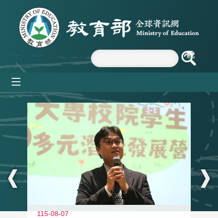
跳到主要內容區塊
mobile_menu
:::
11
115-08-07