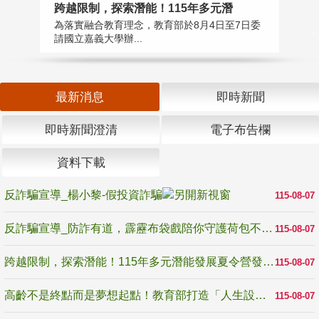
高
跨越限制，探索潛能！115年多元潛
教
為落實融合教育理念，教育部於8月4日至7日委
博
請國立嘉義大學辦...
最新消息
即時新聞
即時新聞澄清
電子布告欄
資料下載
反詐騙宣導_楊小黎-假投資詐騙
115-08-07
反詐騙宣導_防詐有道，霹靂布袋戲陪你守護荷包不受騙
115-08-07
跨越限制，探索潛能！115年多元潛能發展夏令營發掘生命無限可能
115-08-07
高齡不是終點而是夢想起點！教育部打造「人生設計夢工場」 參展第3屆高齡健康產業博覽會
115-08-07