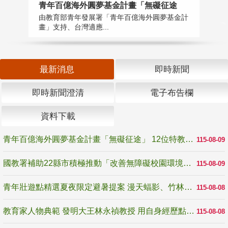
青年百億海外圓夢基金計畫「無礙征途
國
由教育部青年發展署「青年百億海外圓夢基金計
無
畫」支持、台灣適應...
是
最新消息
即時新聞
即時新聞澄清
電子布告欄
資料下載
青年百億海外圓夢基金計畫「無礙征途」 12位特教與弱勢青年勇闖西班牙 跨越感官限制見證生命蛻變
115-08-09
國教署補助22縣市積極推動「改善無障礙校園環境計畫」 打造友善、安全、無礙學習空間
115-08-09
青年壯遊點精選夏夜限定避暑提案 漫天蝠影、竹林尋蛙、茶香夜觀 邀青年暮色出發
115-08-08
教育家人物典範 發明大王林永禎教授 用自身經歷點亮學生的路
115-08-08