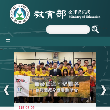
跳到主要內容區塊
mobile_menu
:::
115-08-09
11