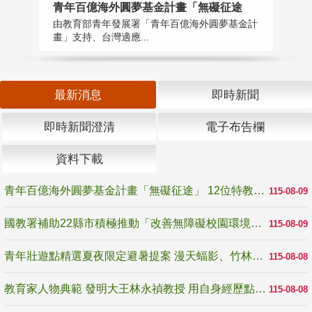
青年百億海外圓夢基金計畫「無礙征途
國
由教育部青年發展署「青年百億海外圓夢基金計
無
畫」支持、台灣適應...
是
最新消息
即時新聞
即時新聞澄清
電子布告欄
資料下載
青年百億海外圓夢基金計畫「無礙征途」 12位特教與弱勢青年勇闖西班牙 跨越感官限制見證生命蛻變
115-08-09
國教署補助22縣市積極推動「改善無障礙校園環境計畫」 打造友善、安全、無礙學習空間
115-08-09
青年壯遊點精選夏夜限定避暑提案 漫天蝠影、竹林尋蛙、茶香夜觀 邀青年暮色出發
115-08-08
教育家人物典範 發明大王林永禎教授 用自身經歷點亮學生的路
115-08-08