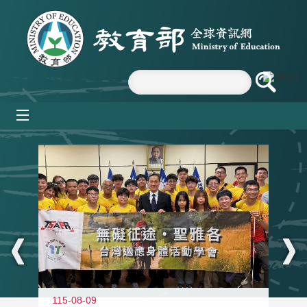
跳到主要內容區塊
mobile_menu
:::
115-08-09
11