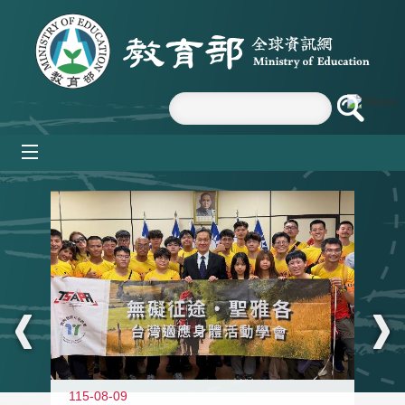
跳到主要內容區塊
mobile_menu
:::
115-08-09
11