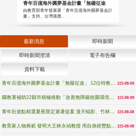
青年百億海外圓夢基金計畫「無礙征途
國
由教育部青年發展署「青年百億海外圓夢基金計
無
畫」支持、台灣適應...
是
最新消息
即時新聞
即時新聞澄清
電子布告欄
資料下載
青年百億海外圓夢基金計畫「無礙征途」 12位特教與弱勢青年勇闖西班牙 跨越感官限制見證生命蛻變
115-08-09
國教署補助22縣市積極推動「改善無障礙校園環境計畫」 打造友善、安全、無礙學習空間
115-08-09
青年壯遊點精選夏夜限定避暑提案 漫天蝠影、竹林尋蛙、茶香夜觀 邀青年暮色出發
115-08-08
教育家人物典範 發明大王林永禎教授 用自身經歷點亮學生的路
115-08-08