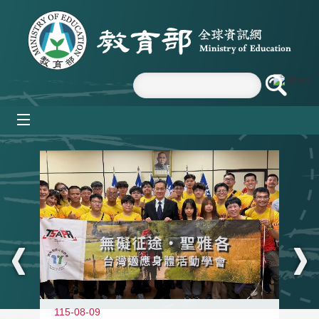
跳到主要內容區塊
mobile_menu
:::
115-08-09
11