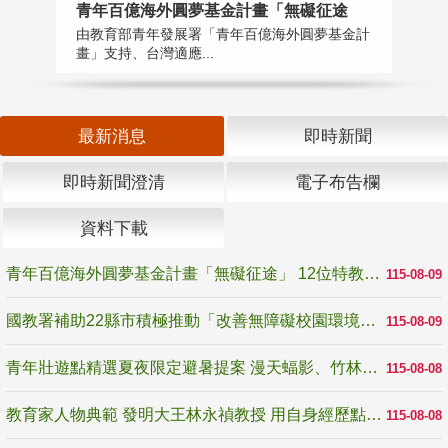
青年百億海外圓夢基金計畫「無礙征途
國
由教育部青年發展署「青年百億海外圓夢基金計
無
畫」支持、台灣適應...
是
最新消息
即時新聞
即時新聞澄清
電子布告欄
資料下載
青年百億海外圓夢基金計畫「無礙征途」 12位特教與弱勢青年勇闖西班牙 跨越感官限制見證生命蛻變
115-08-09
國教署補助22縣市積極推動「改善無障礙校園環境計畫」 打造友善、安全、無礙學習空間
115-08-09
青年壯遊點精選夏夜限定避暑提案 漫天蝠影、竹林尋蛙、茶香夜觀 邀青年暮色出發
115-08-08
教育家人物典範 發明大王林永禎教授 用自身經歷點亮學生的路
115-08-08