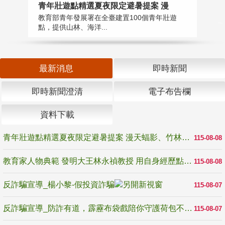
教
青年壯遊點精選夏夜限定避暑提案 漫
在
教育部青年發展署在全臺建置100個青年壯遊
譽
點，提供山林、海洋...
最新消息
即時新聞
即時新聞澄清
電子布告欄
資料下載
青年壯遊點精選夏夜限定避暑提案 漫天蝠影、竹林尋蛙、茶香夜觀 邀青年暮色出發
115-08-08
教育家人物典範 發明大王林永禎教授 用自身經歷點亮學生的路
115-08-08
反詐騙宣導_楊小黎-假投資詐騙
115-08-07
反詐騙宣導_防詐有道，霹靂布袋戲陪你守護荷包不受騙
115-08-07