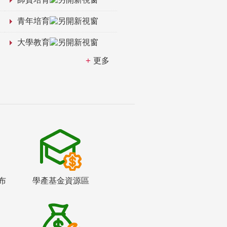
青年培育
大學教育
更多
布
學產基金資源區