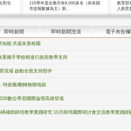
教育部
生對生
115學年度全臺共有8,000多名（依各縣
人創意競
市提報數據為主）新...
即時新聞
即時新聞澄清
電子布告欄
業知能 共築友善校園
教署攜手學校精進行政與教學支持
教育現場 啟動全面支持陪伴
ox」特效藥/翻轉無聊地獄
2026數位學習國際論壇高雄登場
碼補助師培教學實踐研究 10月師培國際研討會交流教學實踐經