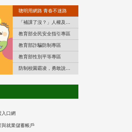
聰明用網路 青春不迷路
「補課了沒？」人權及轉型正義教育專區
教育部全民安全指引專區
教育部詐騙防制專區
教育部性別平等專區
防制校園霸凌，勇敢說出來！
習入口網
育與就業儲蓄帳戶