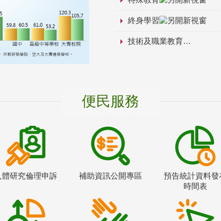
終身學習
技術及職業教育
便民服務
人體研究倫理申訴
補助資訊公開專區
預告統計資料發
時間表