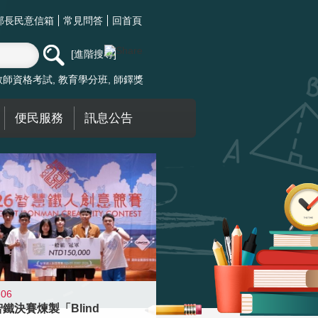
部長民意信箱
常見問答
回首頁
進階搜尋
教師資格考試
教育學分班
師鐸獎
便民服務
訊息公告
-06
智鐵決賽煉製「Blind