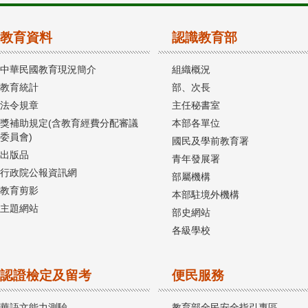
教育資料
認識教育部
中華民國教育現況簡介
組織概況
教育統計
部、次長
法令規章
主任秘書室
獎補助規定(含教育經費分配審議
本部各單位
委員會)
國民及學前教育署
出版品
青年發展署
行政院公報資訊網
部屬機構
教育剪影
本部駐境外機構
主題網站
部史網站
各級學校
認證檢定及留考
便民服務
華語文能力測驗
教育部全民安全指引專區