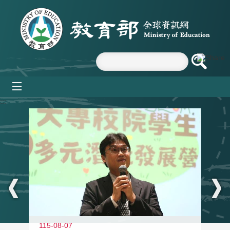
跳到主要內容區塊
mobile_menu
:::
11
115-08-07