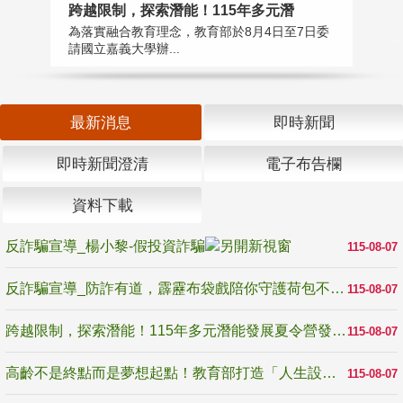
高
跨越限制，探索潛能！115年多元潛
教
為落實融合教育理念，教育部於8月4日至7日委
博
請國立嘉義大學辦...
最新消息
即時新聞
即時新聞澄清
電子布告欄
資料下載
反詐騙宣導_楊小黎-假投資詐騙
115-08-07
反詐騙宣導_防詐有道，霹靂布袋戲陪你守護荷包不受騙
115-08-07
跨越限制，探索潛能！115年多元潛能發展夏令營發掘生命無限可能
115-08-07
高齡不是終點而是夢想起點！教育部打造「人生設計夢工場」 參展第3屆高齡健康產業博覽會
115-08-07