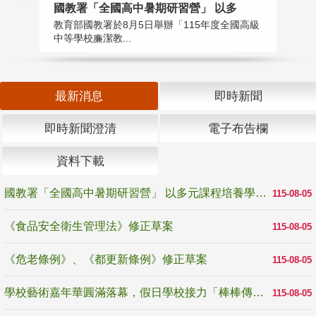
國教署「全國高中暑期研習營」 以多
學
教育部國教署於8月5日舉辦「115年度全國高級
教
中等學校廉潔教...
「
最新消息
即時新聞
即時新聞澄清
電子布告欄
資料下載
國教署「全國高中暑期研習營」 以多元課程培養學生瞭解誠信專業與倫理價值
115-08-05
《食品安全衛生管理法》修正草案
115-08-05
《危老條例》、《都更新條例》修正草案
115-08-05
學校藝術嘉年華圓滿落幕，假日學校接力「棒棒傳美感」
115-08-05