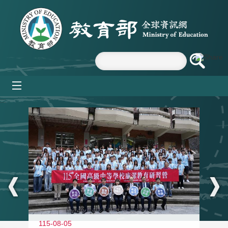
跳到主要內容區塊
mobile_menu
:::
115-08-05
11