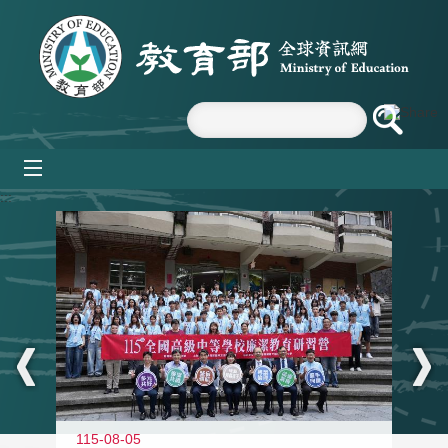
跳到主要內容區塊
mobile_menu
:::
115-08-05
11