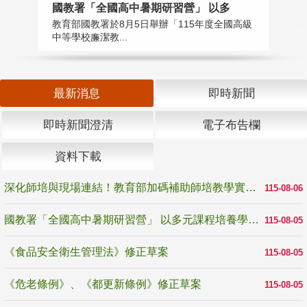
國教署「全國高中暑期研習營」 以多
學
教育部國教署於8月5日舉辦「115年度全國高級
教
中等學校廉潔教...
「
最新消息
即時新聞
即時新聞澄清
電子布告欄
資料下載
深化師培與現場連結！教育部加碼補助師培教學實踐研究 10月師培國際研討會交流教學實踐經驗
115-08-06
國教署「全國高中暑期研習營」 以多元課程培養學生瞭解誠信專業與倫理價值
115-08-05
《食品安全衛生管理法》修正草案
115-08-05
《危老條例》、《都更新條例》修正草案
115-08-05