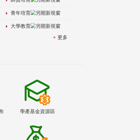
青年培育
大學教育
更多
布
學產基金資源區