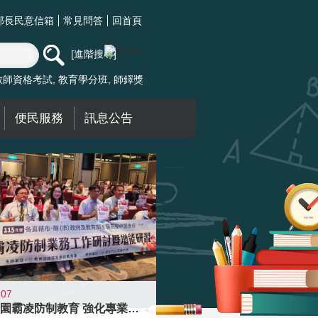
部長民意信箱
常見問答
回首頁
進階搜尋
教師資格考試
教育學分班
師鐸獎
便民服務
訊息公告
-07
落實校園霸凌防制教育 強化專業知能