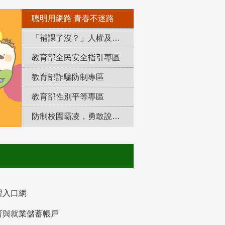
聰明用網路 青春不迷路
「補課了沒？」人權及轉型正義教育專區
教育部全民安全指引專區
教育部詐騙防制專區
教育部性別平等專區
防制校園霸凌，勇敢說出來！
習入口網
育與就業儲蓄帳戶