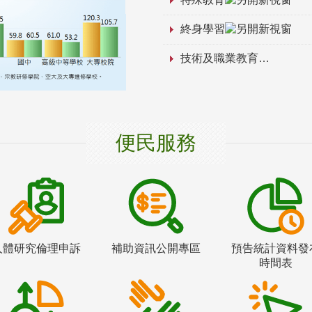
終身學習
技術及職業教育
便民服務
人體研究倫理申訴
補助資訊公開專區
預告統計資料發
時間表