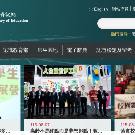
網站導覽
:::
English
熱門搜尋：
認識教育部
師生園地
電子辭典
認證檢定及留考
115-08-07
115-08
高齡不是終點而是夢想起點！教育部打
跨越限制，探索潛能！115年多元潛