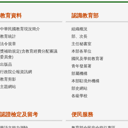
教育資料
認識教育部
中華民國教育現況簡介
組織概況
教育統計
部、次長
法令規章
主任秘書室
獎補助規定(含教育經費分配審議
本部各單位
委員會)
國民及學前教育署
出版品
青年發展署
行政院公報資訊網
部屬機構
教育剪影
本部駐境外機構
主題網站
部史網站
各級學校
認證檢定及留考
便民服務
華語文能力測驗
教育部全民安全指引專區