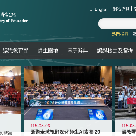
網站導覽
:::
English
熱門搜尋：
認識教育部
師生園地
電子辭典
認證檢定及留考
115-08-06
115-08
匯聚全球視野深化師生AI素養 20
智慧鐵