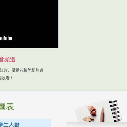
音頻道
短片、活動花絮等影片資
躍收看！
圖表