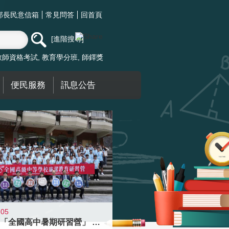
部長民意信箱
常見問答
回首頁
進階搜尋
教師資格考試
教育學分班
師鐸獎
便民服務
訊息公告
-05
國教署「全國高中暑期研習營」 以多