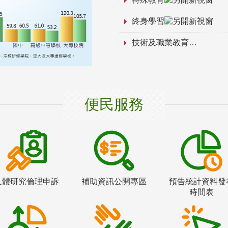
終身學習
技術及職業教育
便民服務
人體研究倫理申訴
補助資訊公開專區
預告統計資料發
時間表