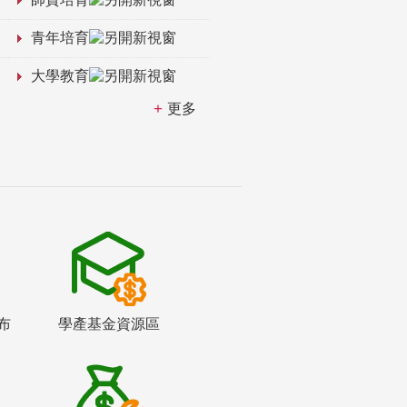
青年培育
大學教育
更多
布
學產基金資源區