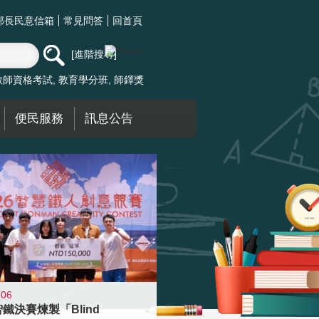
部長民意信箱
常見問答
回首頁
進階搜尋
教師資格考試
教育學分班
師鐸獎
便民服務
訊息公告
-06
智鐵決賽煉製「Blind