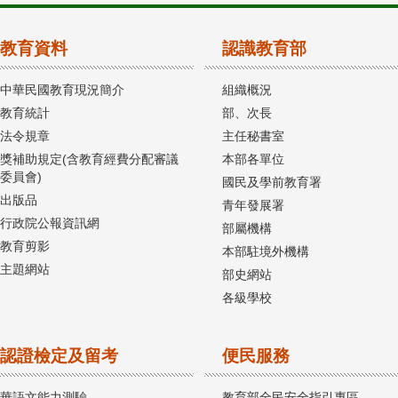
教育資料
認識教育部
中華民國教育現況簡介
組織概況
教育統計
部、次長
法令規章
主任秘書室
獎補助規定(含教育經費分配審議
本部各單位
委員會)
國民及學前教育署
出版品
青年發展署
行政院公報資訊網
部屬機構
教育剪影
本部駐境外機構
主題網站
部史網站
各級學校
認證檢定及留考
便民服務
華語文能力測驗
教育部全民安全指引專區