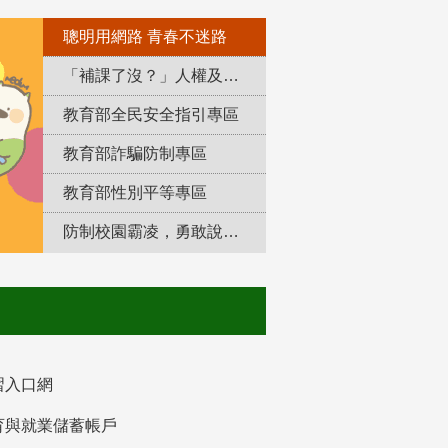
聰明用網路 青春不迷路
「補課了沒？」人權及轉型正義教育專區
教育部全民安全指引專區
教育部詐騙防制專區
教育部性別平等專區
防制校園霸凌，勇敢說出來！
習入口網
育與就業儲蓄帳戶