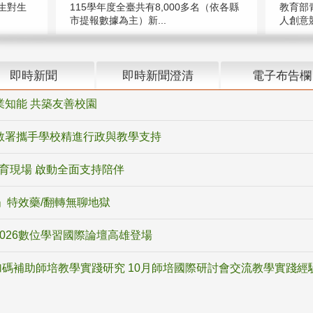
教育部
生對生
115學年度全臺共有8,000多名（依各縣
人創意競
市提報數據為主）新...
即時新聞
即時新聞澄清
電子布告欄
業知能 共築友善校園
教署攜手學校精進行政與教學支持
教育現場 啟動全面支持陪伴
ox」特效藥/翻轉無聊地獄
2026數位學習國際論壇高雄登場
碼補助師培教學實踐研究 10月師培國際研討會交流教學實踐經