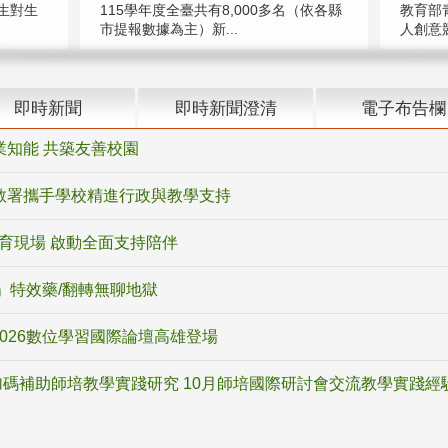
教育部
生對生
115學年度全臺共有8,000多名（依各縣
人創意競
市提報數據為主）新...
即時新聞
即時新聞澄清
電子布告欄
業知能 共築友善校園
教署攜手學校精進行政與教學支持
教育現場 啟動全面支持陪伴
ox」特效藥/翻轉無聊地獄
2026數位學習國際論壇高雄登場
碼補助師培教學實踐研究 10月師培國際研討會交流教學實踐經