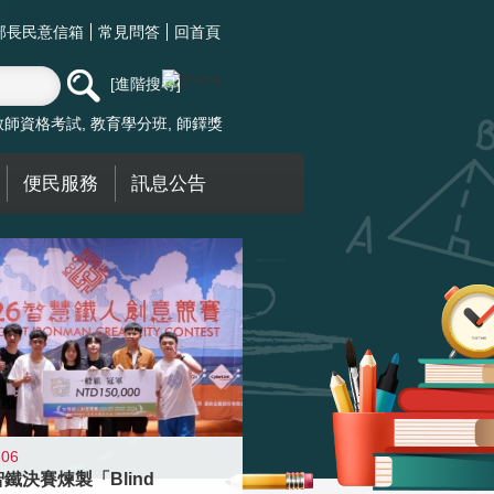
部長民意信箱
常見問答
回首頁
進階搜尋
教師資格考試
教育學分班
師鐸獎
便民服務
訊息公告
-06
智鐵決賽煉製「Blind