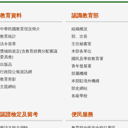
教育資料
認識教育部
中華民國教育現況簡介
組織概況
教育統計
部、次長
法令規章
主任秘書室
獎補助規定(含教育經費分配審議
本部各單位
委員會)
國民及學前教育署
出版品
青年發展署
行政院公報資訊網
部屬機構
教育剪影
本部駐境外機構
主題網站
部史網站
各級學校
認證檢定及留考
便民服務
華語文能力測驗
教育部全民安全指引專區