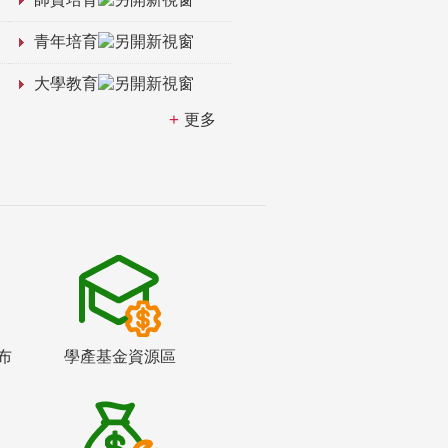
青年培育
大學教育
更多
布
學產基金資源區