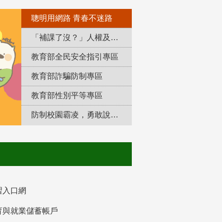
聰明用網路 青春不迷路
「補課了沒？」人權及轉型正義教育專區
教育部全民安全指引專區
教育部詐騙防制專區
教育部性別平等專區
防制校園霸凌，勇敢說出來！
習入口網
育與就業儲蓄帳戶