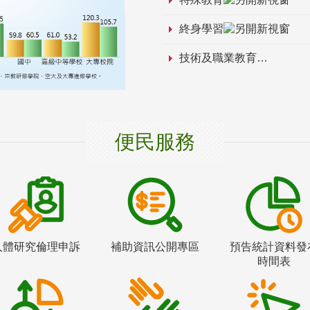
終身學習
技術及職業教育
便民服務
人體研究倫理申訴
補助資訊公開專區
預告統計資料發
時間表