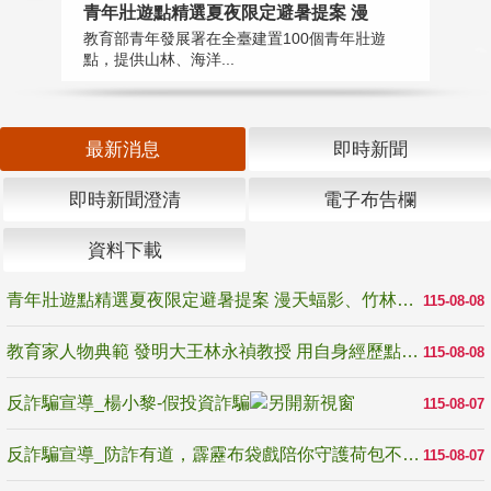
教
青年壯遊點精選夏夜限定避暑提案 漫
在
教育部青年發展署在全臺建置100個青年壯遊
譽
點，提供山林、海洋...
最新消息
即時新聞
即時新聞澄清
電子布告欄
資料下載
青年壯遊點精選夏夜限定避暑提案 漫天蝠影、竹林尋蛙、茶香夜觀 邀青年暮色出發
115-08-08
教育家人物典範 發明大王林永禎教授 用自身經歷點亮學生的路
115-08-08
反詐騙宣導_楊小黎-假投資詐騙
115-08-07
反詐騙宣導_防詐有道，霹靂布袋戲陪你守護荷包不受騙
115-08-07