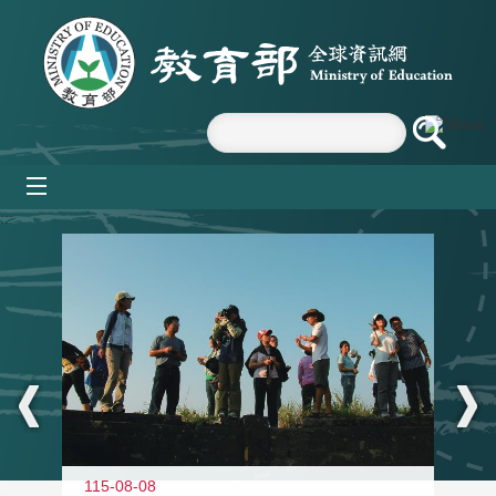
跳到主要內容區塊
mobile_menu
:::
11
115-08-08