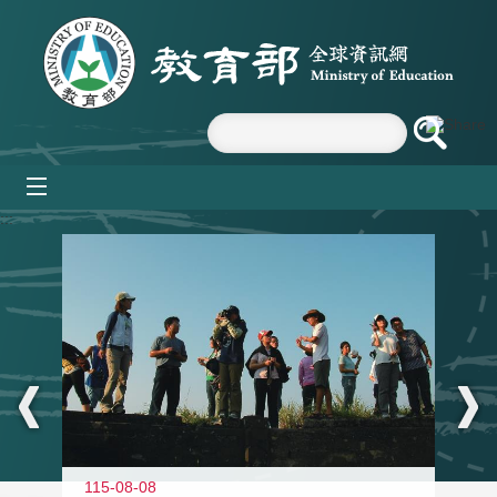
跳到主要內容區塊
mobile_menu
:::
11
115-08-08