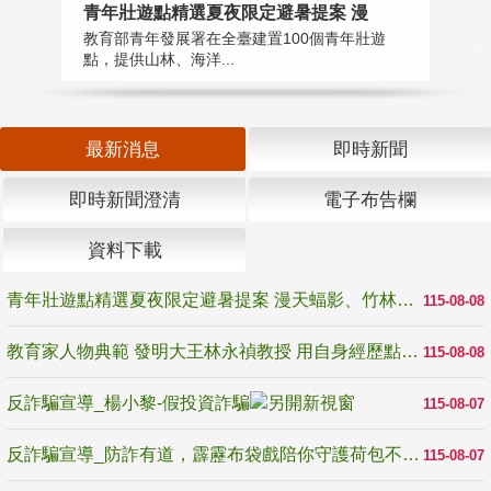
教
青年壯遊點精選夏夜限定避暑提案 漫
在
教育部青年發展署在全臺建置100個青年壯遊
譽
點，提供山林、海洋...
最新消息
即時新聞
即時新聞澄清
電子布告欄
資料下載
青年壯遊點精選夏夜限定避暑提案 漫天蝠影、竹林尋蛙、茶香夜觀 邀青年暮色出發
115-08-08
教育家人物典範 發明大王林永禎教授 用自身經歷點亮學生的路
115-08-08
反詐騙宣導_楊小黎-假投資詐騙
115-08-07
反詐騙宣導_防詐有道，霹靂布袋戲陪你守護荷包不受騙
115-08-07