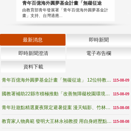
青年百億海外圓夢基金計畫「無礙征途
國
由教育部青年發展署「青年百億海外圓夢基金計
無
畫」支持、台灣適應...
是
最新消息
即時新聞
即時新聞澄清
電子布告欄
資料下載
青年百億海外圓夢基金計畫「無礙征途」 12位特教與弱勢青年勇闖西班牙 跨越感官限制見證生命蛻變
115-08-09
國教署補助22縣市積極推動「改善無障礙校園環境計畫」 打造友善、安全、無礙學習空間
115-08-09
青年壯遊點精選夏夜限定避暑提案 漫天蝠影、竹林尋蛙、茶香夜觀 邀青年暮色出發
115-08-08
教育家人物典範 發明大王林永禎教授 用自身經歷點亮學生的路
115-08-08