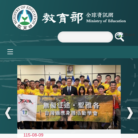
跳到主要內容區塊
mobile_menu
:::
115-08-09
11