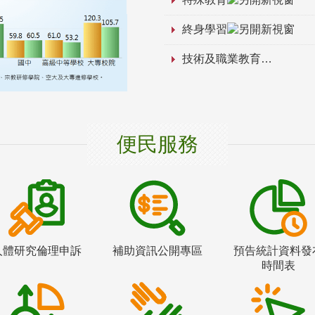
終身學習
技術及職業教育
便民服務
人體研究倫理申訴
補助資訊公開專區
預告統計資料發
時間表