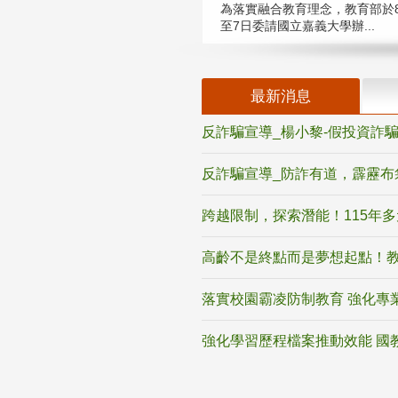
為落實融合教育理念，教育部於8
至7日委請國立嘉義大學辦...
最新消息
反詐騙宣導_楊小黎-假投資詐
反詐騙宣導_防詐有道，霹靂布
跨越限制，探索潛能！115年
高齡不是終點而是夢想起點！教
落實校園霸凌防制教育 強化專
強化學習歷程檔案推動效能 國