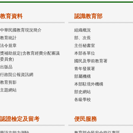
教育資料
認識教育部
中華民國教育現況簡介
組織概況
教育統計
部、次長
法令規章
主任秘書室
獎補助規定(含教育經費分配審議
本部各單位
委員會)
國民及學前教育署
出版品
青年發展署
行政院公報資訊網
部屬機構
教育剪影
本部駐境外機構
主題網站
部史網站
各級學校
認證檢定及留考
便民服務
華語文能力測驗
教育部全民安全指引專區