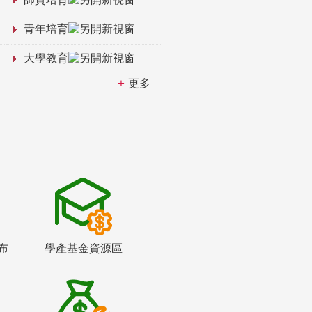
青年培育
大學教育
更多
布
學產基金資源區