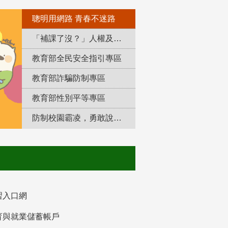
聰明用網路 青春不迷路
「補課了沒？」人權及轉型正義教育專區
教育部全民安全指引專區
教育部詐騙防制專區
教育部性別平等專區
防制校園霸凌，勇敢說出來！
習入口網
育與就業儲蓄帳戶