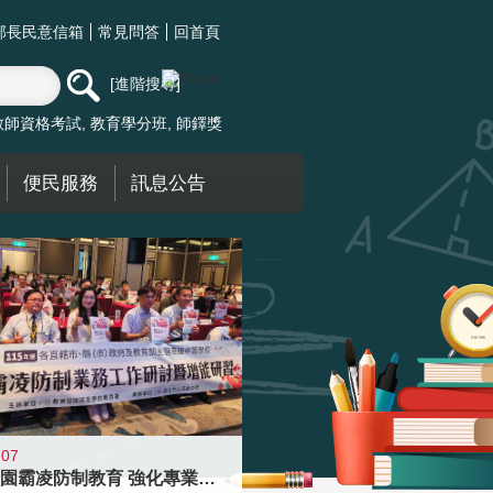
部長民意信箱
常見問答
回首頁
進階搜尋
教師資格考試
教育學分班
師鐸獎
便民服務
訊息公告
-07
落實校園霸凌防制教育 強化專業知能