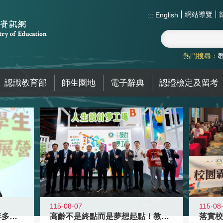
網站導覽
:::
English
熱門搜尋：
認識教育部
師生園地
電子辭典
認證檢定及留考
115-08-07
115-08
高齡不是終點而是夢想起點！教育部打
跨越限制，探索潛能！115年多元潛