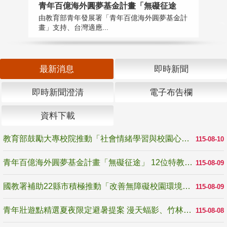
青年百億海外圓夢基金計畫「無礙征途
國
由教育部青年發展署「青年百億海外圓夢基金計
無
畫」支持、台灣適應...
是
最新消息
即時新聞
即時新聞澄清
電子布告欄
資料下載
教育部鼓勵大專校院推動「社會情緒學習與校園心理健康促進計畫」 培育校園「心」韌性
115-08-10
青年百億海外圓夢基金計畫「無礙征途」 12位特教與弱勢青年勇闖西班牙 跨越感官限制見證生命蛻變
115-08-09
國教署補助22縣市積極推動「改善無障礙校園環境計畫」 打造友善、安全、無礙學習空間
115-08-09
青年壯遊點精選夏夜限定避暑提案 漫天蝠影、竹林尋蛙、茶香夜觀 邀青年暮色出發
115-08-08