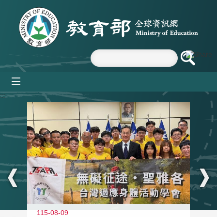
跳到主要內容區塊
mobile_menu
:::
115-08-09
11