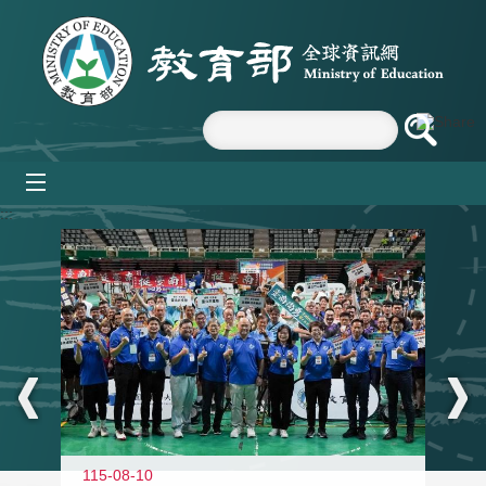
跳到主要內容區塊
mobile_menu
:::
115-08-10
11