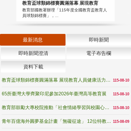
教育盃球類錦標賽圓滿落幕 展現教育
6
教育部國教署辦理「115年度全國教育盃教育人
「
員球類錦標賽」，...
首
最新消息
即時新聞
即時新聞澄清
電子布告欄
資料下載
教育盃球類錦標賽圓滿落幕 展現教育人員健康活力與團隊精神
115-08-10
65所臺灣大學齊聚印尼參加2026年臺灣高等教育展
115-08-10
教育部鼓勵大專校院推動「社會情緒學習與校園心理健康促進計畫」 培育校園「心」韌性
115-08-10
青年百億海外圓夢基金計畫「無礙征途」 12位特教與弱勢青年勇闖西班牙 跨越感官限制見證生命蛻變
115-08-09