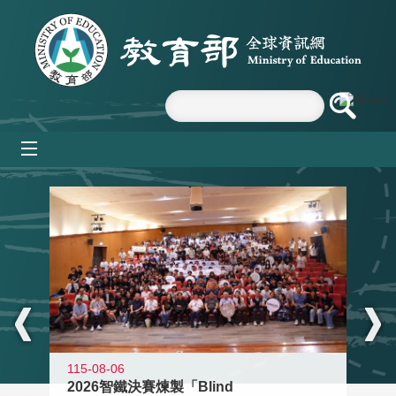
跳到主要內容區塊
mobile_menu
:::
115-08-06
2026智鐵決賽煉製「Blind
11