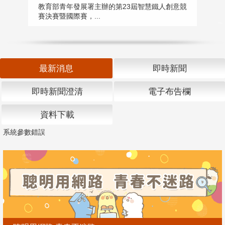
匯
教育部青年發展署主辦的第23屆智慧鐵人創意競
賽決賽暨國際賽，...
教
「
最新消息
即時新聞
即時新聞澄清
電子布告欄
資料下載
系統參數錯誤