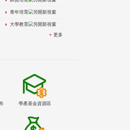
青年培育
大學教育
更多
布
學產基金資源區