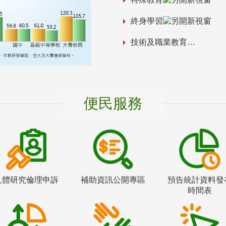
終身學習
技術及職業教育
便民服務
人體研究倫理申訴
補助資訊公開專區
預告統計資料發
時間表