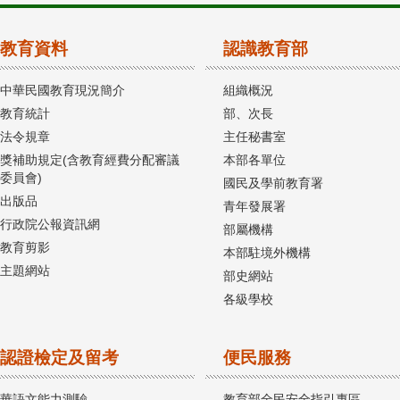
教育資料
認識教育部
中華民國教育現況簡介
組織概況
教育統計
部、次長
法令規章
主任秘書室
獎補助規定(含教育經費分配審議
本部各單位
委員會)
國民及學前教育署
出版品
青年發展署
行政院公報資訊網
部屬機構
教育剪影
本部駐境外機構
主題網站
部史網站
各級學校
認證檢定及留考
便民服務
華語文能力測驗
教育部全民安全指引專區