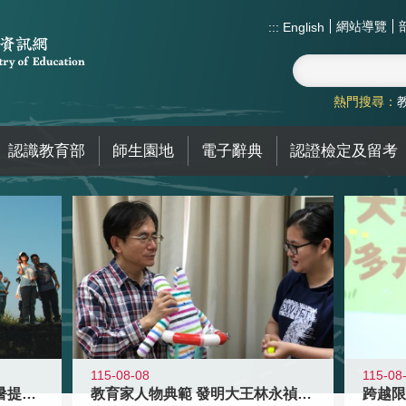
網站導覽
:::
English
熱門搜尋：
認識教育部
師生園地
電子辭典
認證檢定及留考
115-08-08
115-08
教育家人物典範 發明大王林永禎教授
青年壯遊點精選夏夜限定避暑提案 漫