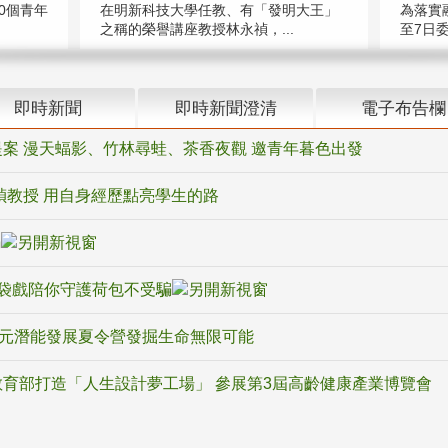
在明新科技大學任教、有「發明大王」
0個青年
為落實
之稱的榮譽講座教授林永禎，...
至7日委
即時新聞
即時新聞澄清
電子布告欄
案 漫天蝠影、竹林尋蛙、茶香夜觀 邀青年暮色出發
禎教授 用自身經歷點亮學生的路
騙
袋戲陪你守護荷包不受騙
多元潛能發展夏令營發掘生命無限可能
育部打造「人生設計夢工場」 參展第3屆高齡健康產業博覽會