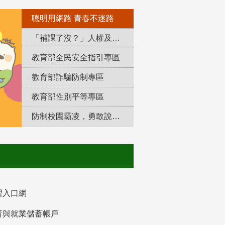
聰明用網路 青春不迷路
「補課了沒？」人權及轉型正義教育專區
教育部全民安全指引專區
教育部詐騙防制專區
教育部性別平等專區
防制校園霸凌，勇敢說出來！
習入口網
育與就業儲蓄帳戶