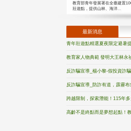
教育部青年發展署在全臺建置10
壯遊點，提供山林、海洋...
最新消息
青年壯遊點精選夏夜限定避暑提
教育家人物典範 發明大王林永
反詐騙宣導_楊小黎-假投資詐
反詐騙宣導_防詐有道，霹靂布
跨越限制，探索潛能！115年
高齡不是終點而是夢想起點！教