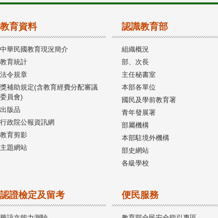
教育資料
認識教育部
中華民國教育現況簡介
組織概況
教育統計
部、次長
法令規章
主任秘書室
獎補助規定(含教育經費分配審議
本部各單位
委員會)
國民及學前教育署
出版品
青年發展署
行政院公報資訊網
部屬機構
教育剪影
本部駐境外機構
主題網站
部史網站
各級學校
認證檢定及留考
便民服務
華語文能力測驗
教育部全民安全指引專區