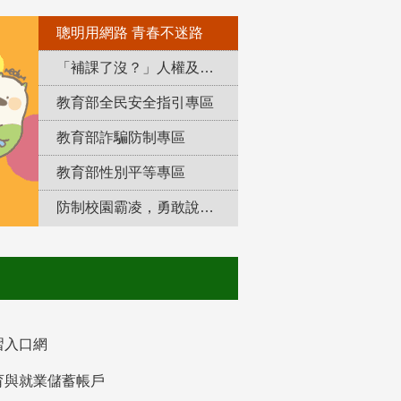
聰明用網路 青春不迷路
「補課了沒？」人權及轉型正義教育專區
教育部全民安全指引專區
教育部詐騙防制專區
教育部性別平等專區
防制校園霸凌，勇敢說出來！
習入口網
育與就業儲蓄帳戶