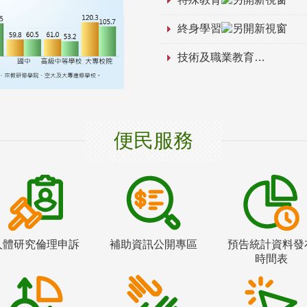
終身學習
技術及職業教育
便民服務
人體研究倫理申訴
補助資訊公開專區
預告統計資料發
時間表