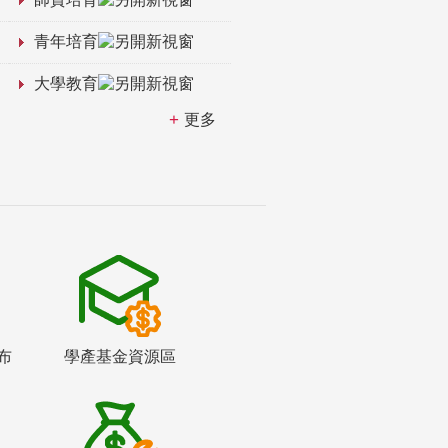
青年培育
大學教育
更多
布
學產基金資源區