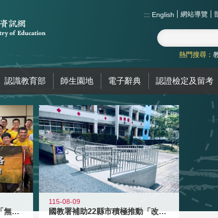
網站導覽
:::
English
熱門搜尋：
認識教育部
師生園地
電子辭典
認證檢定及留考
115-08-09
青年百億海外圓夢基金計畫「無礙征途
國教署補助22縣市積極推動「改善無