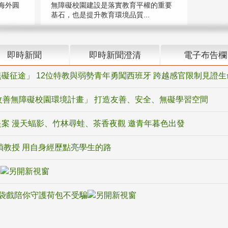
海外圓
無障礙校園建設是落實教育平權的重要
基石，也是提升教育環境品質...
即時新聞
即時新聞澄清
電子布告欄
礙征途」 12位特教與弱勢青年勇闖西班牙 跨越感官限制見證生
改善無障礙校園環境計畫」 打造友善、安全、無礙學習空間
案 漫天蝠影、竹林尋蛙、茶香夜觀 邀青年暮色出發
禎教授 用自身經歷點亮學生的路
騙
袋戲陪你守護荷包不受騙