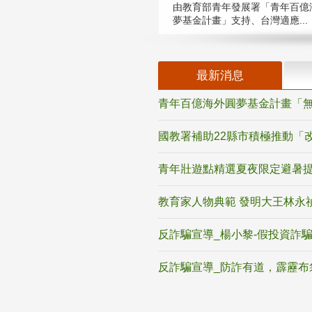
由教育部青年發展署「青年百億
夢基金計畫」支持、台灣適應...
最新消息
青年百億海外圓夢基金計畫「無
國教署補助22縣市積極推動「
青年壯遊點精選夏夜限定避暑提
教育家人物典範 發明大王林永
反詐騙宣導_楊小黎-假投資詐
反詐騙宣導_防詐有道，霹靂布