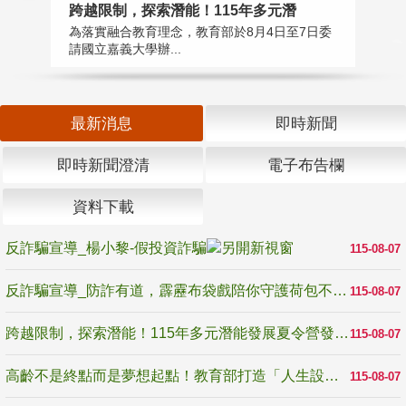
高
跨越限制，探索潛能！115年多元潛
教
為落實融合教育理念，教育部於8月4日至7日委
博
請國立嘉義大學辦...
最新消息
即時新聞
即時新聞澄清
電子布告欄
資料下載
反詐騙宣導_楊小黎-假投資詐騙
115-08-07
反詐騙宣導_防詐有道，霹靂布袋戲陪你守護荷包不受騙
115-08-07
跨越限制，探索潛能！115年多元潛能發展夏令營發掘生命無限可能
115-08-07
高齡不是終點而是夢想起點！教育部打造「人生設計夢工場」 參展第3屆高齡健康產業博覽會
115-08-07