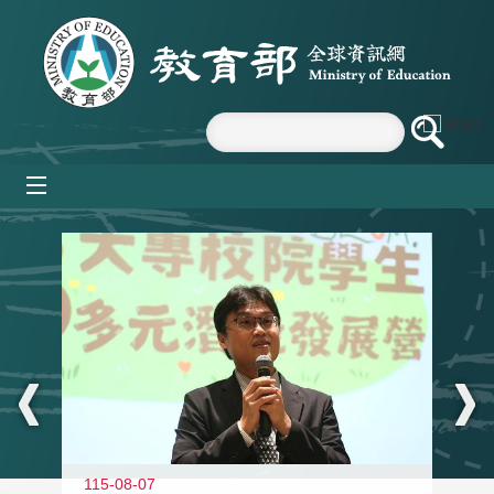
跳到主要內容區塊
mobile_menu
:::
11
115-08-07