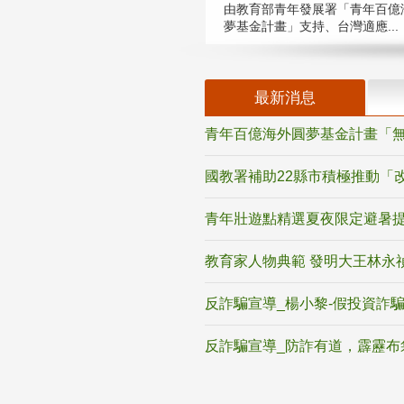
由教育部青年發展署「青年百億
夢基金計畫」支持、台灣適應...
最新消息
青年百億海外圓夢基金計畫「無
國教署補助22縣市積極推動「
青年壯遊點精選夏夜限定避暑提
教育家人物典範 發明大王林永
反詐騙宣導_楊小黎-假投資詐
反詐騙宣導_防詐有道，霹靂布