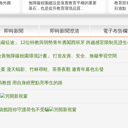
海外圓
無障礙校園建設是落實教育平權的重要
教育部
基石，也是提升教育環境品質...
壯遊點，
即時新聞
即時新聞澄清
電子布告欄
礙征途」 12位特教與弱勢青年勇闖西班牙 跨越感官限制見證生
改善無障礙校園環境計畫」 打造友善、安全、無礙學習空間
案 漫天蝠影、竹林尋蛙、茶香夜觀 邀青年暮色出發
禎教授 用自身經歷點亮學生的路
騙
袋戲陪你守護荷包不受騙