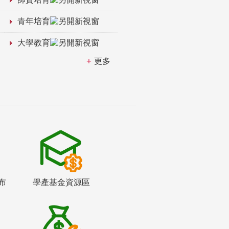
青年培育
大學教育
更多
布
學產基金資源區