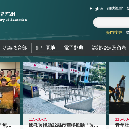
網站導覽
:::
English
熱門搜尋：
認識教育部
師生園地
電子辭典
認證檢定及留考
115-08-09
115-08
青年百億海外圓夢基金計畫「無礙征途
國教署補助22縣市積極推動「改善無