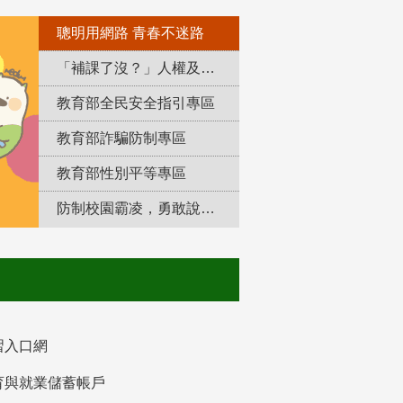
聰明用網路 青春不迷路
「補課了沒？」人權及轉型正義教育專區
教育部全民安全指引專區
教育部詐騙防制專區
教育部性別平等專區
防制校園霸凌，勇敢說出來！
習入口網
育與就業儲蓄帳戶