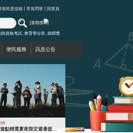
部長民意信箱
常見問答
回首頁
進階搜尋
教師資格考試
教育學分班
師鐸獎
便民服務
訊息公告
-08
青年壯遊點精選夏夜限定避暑提案 漫