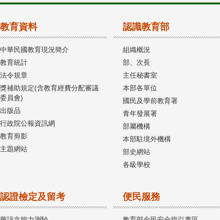
教育資料
認識教育部
中華民國教育現況簡介
組織概況
教育統計
部、次長
法令規章
主任秘書室
獎補助規定(含教育經費分配審議
本部各單位
委員會)
國民及學前教育署
出版品
青年發展署
行政院公報資訊網
部屬機構
教育剪影
本部駐境外機構
主題網站
部史網站
各級學校
認證檢定及留考
便民服務
華語文能力測驗
教育部全民安全指引專區