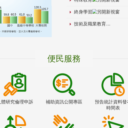
終身學習
技術及職業教育
便民服務
人體研究倫理申訴
補助資訊公開專區
預告統計資料發
時間表