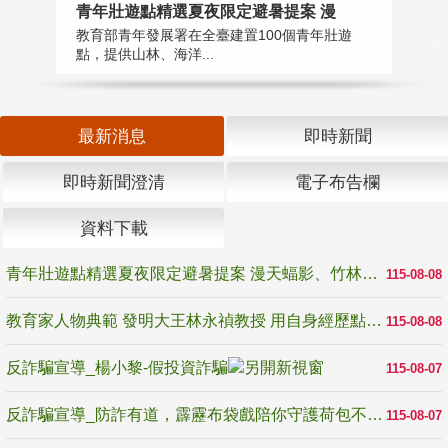
教
青年壯遊點精選夏夜限定避暑提案 漫
在
教育部青年發展署在全臺建置100個青年壯遊
譽
點，提供山林、海洋...
最新消息
即時新聞
即時新聞澄清
電子布告欄
資料下載
青年壯遊點精選夏夜限定避暑提案 漫天蝠影、竹林尋蛙、茶香夜觀 邀青年暮色出發
115-08-08
教育家人物典範 發明大王林永禎教授 用自身經歷點亮學生的路
115-08-08
反詐騙宣導_楊小黎-假投資詐騙
115-08-07
反詐騙宣導_防詐有道，霹靂布袋戲陪你守護荷包不受騙
115-08-07