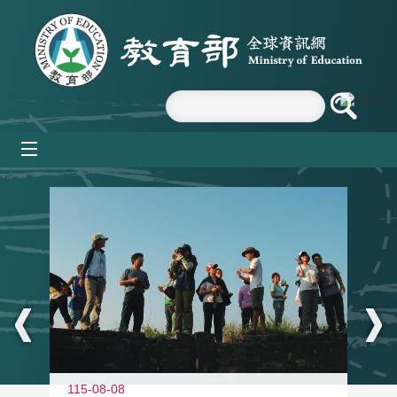
跳到主要內容區塊
mobile_menu
:::
11
115-08-08