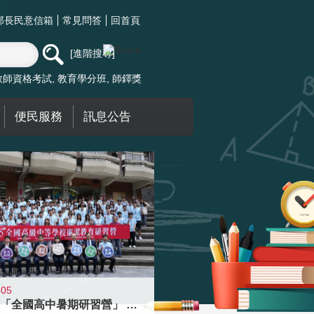
部長民意信箱
常見問答
回首頁
進階搜尋
教師資格考試
教育學分班
師鐸獎
便民服務
訊息公告
-05
國教署「全國高中暑期研習營」 以多