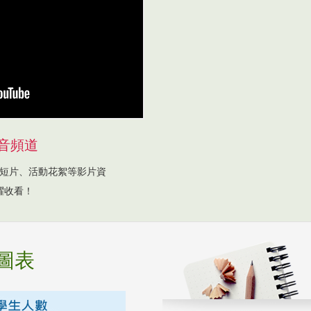
音頻道
短片、活動花絮等影片資
躍收看！
圖表