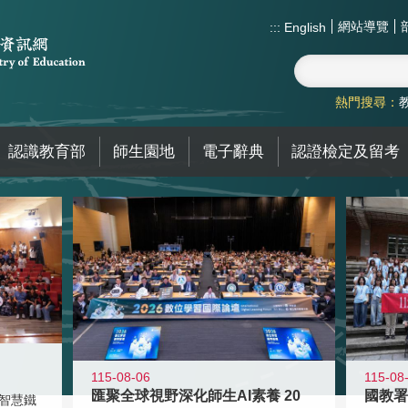
網站導覽
:::
English
熱門搜尋：
認識教育部
師生園地
電子辭典
認證檢定及留考
115-08-06
115-08
匯聚全球視野深化師生AI素養 20
智慧鐵