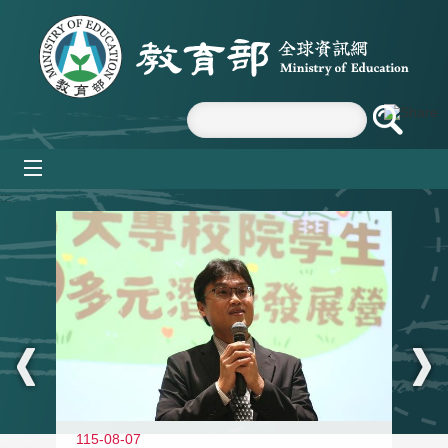
跳到主要內容區塊
mobile_menu
:::
11
115-08-07