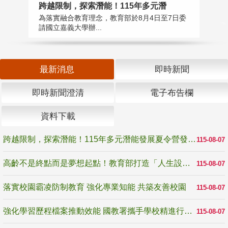
高
跨越限制，探索潛能！115年多元潛
教
為落實融合教育理念，教育部於8月4日至7日委
博
請國立嘉義大學辦...
最新消息
即時新聞
即時新聞澄清
電子布告欄
資料下載
跨越限制，探索潛能！115年多元潛能發展夏令營發掘生命無限可能
115-08-07
高齡不是終點而是夢想起點！教育部打造「人生設計夢工場」 參展第3屆高齡健康產業博覽會
115-08-07
落實校園霸凌防制教育 強化專業知能 共築友善校園
115-08-07
強化學習歷程檔案推動效能 國教署攜手學校精進行政與教學支持
115-08-07