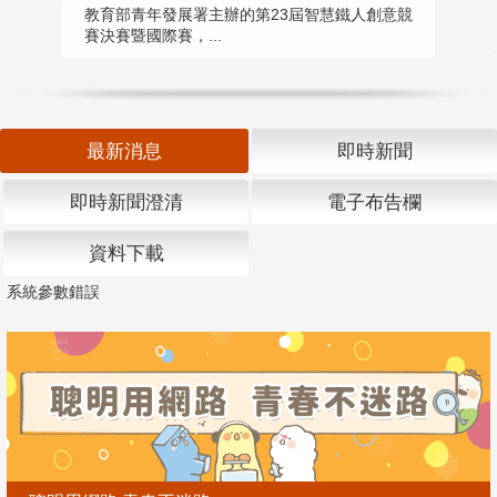
匯
教育部青年發展署主辦的第23屆智慧鐵人創意競
賽決賽暨國際賽，...
教
「
最新消息
即時新聞
即時新聞澄清
電子布告欄
資料下載
系統參數錯誤