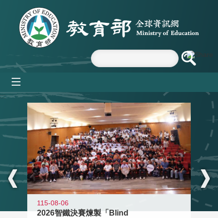
跳到主要內容區塊
mobile_menu
:::
115-08-06
2026智鐵決賽煉製「Blind
11