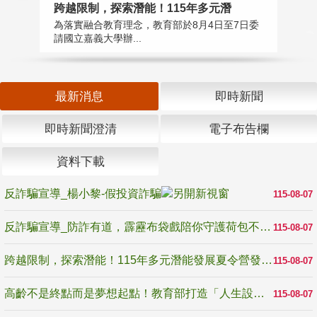
高
跨越限制，探索潛能！115年多元潛
教
為落實融合教育理念，教育部於8月4日至7日委
博
請國立嘉義大學辦...
最新消息
即時新聞
即時新聞澄清
電子布告欄
資料下載
反詐騙宣導_楊小黎-假投資詐騙
115-08-07
反詐騙宣導_防詐有道，霹靂布袋戲陪你守護荷包不受騙
115-08-07
跨越限制，探索潛能！115年多元潛能發展夏令營發掘生命無限可能
115-08-07
高齡不是終點而是夢想起點！教育部打造「人生設計夢工場」 參展第3屆高齡健康產業博覽會
115-08-07