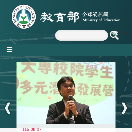
跳到主要內容區塊
mobile_menu
:::
11
115-08-07