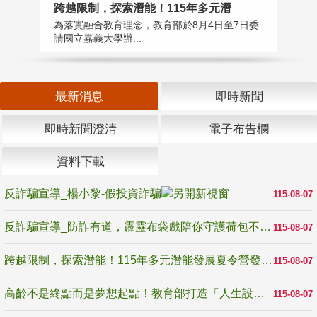
高
跨越限制，探索潛能！115年多元潛
教
為落實融合教育理念，教育部於8月4日至7日委
博
請國立嘉義大學辦...
最新消息
即時新聞
即時新聞澄清
電子布告欄
資料下載
反詐騙宣導_楊小黎-假投資詐騙
115-08-07
反詐騙宣導_防詐有道，霹靂布袋戲陪你守護荷包不受騙
115-08-07
跨越限制，探索潛能！115年多元潛能發展夏令營發掘生命無限可能
115-08-07
高齡不是終點而是夢想起點！教育部打造「人生設計夢工場」 參展第3屆高齡健康產業博覽會
115-08-07