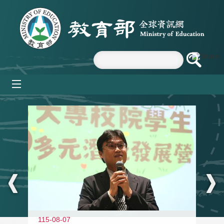
跳到主要內容區塊
mobile_menu
:::
11
115-08-07