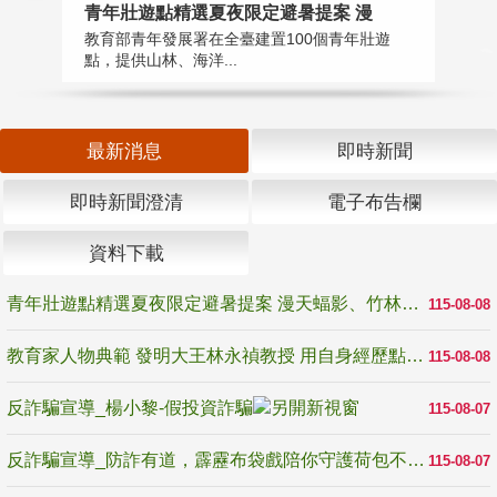
教
青年壯遊點精選夏夜限定避暑提案 漫
在
教育部青年發展署在全臺建置100個青年壯遊
譽
點，提供山林、海洋...
最新消息
即時新聞
即時新聞澄清
電子布告欄
資料下載
青年壯遊點精選夏夜限定避暑提案 漫天蝠影、竹林尋蛙、茶香夜觀 邀青年暮色出發
115-08-08
教育家人物典範 發明大王林永禎教授 用自身經歷點亮學生的路
115-08-08
反詐騙宣導_楊小黎-假投資詐騙
115-08-07
反詐騙宣導_防詐有道，霹靂布袋戲陪你守護荷包不受騙
115-08-07