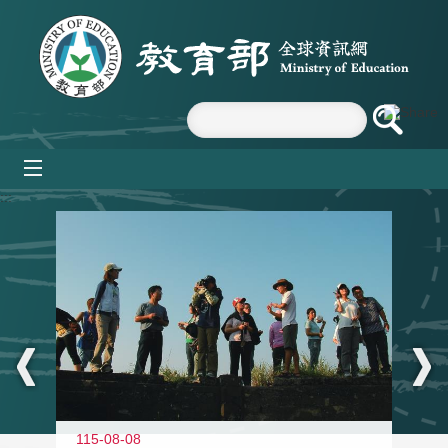
跳到主要內容區塊
mobile_menu
:::
11
115-08-08