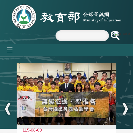
跳到主要內容區塊
mobile_menu
:::
115-08-09
11