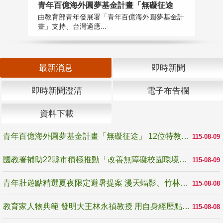
青年百億海外圓夢基金計畫「無礙征途
國
由教育部青年發展署「青年百億海外圓夢基金計
無
畫」支持、台灣適應...
是
最新消息
即時新聞
即時新聞澄清
電子布告欄
資料下載
青年百億海外圓夢基金計畫「無礙征途」 12位特教與弱勢青年勇闖西班牙 跨越感官限制見證生命蛻變
115-08-09
國教署補助22縣市積極推動「改善無障礙校園環境計畫」 打造友善、安全、無礙學習空間
115-08-09
青年壯遊點精選夏夜限定避暑提案 漫天蝠影、竹林尋蛙、茶香夜觀 邀青年暮色出發
115-08-08
教育家人物典範 發明大王林永禎教授 用自身經歷點亮學生的路
115-08-08