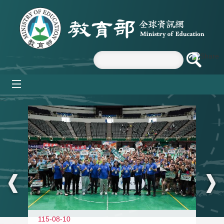
跳到主要內容區塊
mobile_menu
:::
115-08-10
11