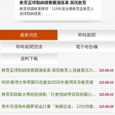
教育盃球類錦標賽圓滿落幕 展現教育
6
教育部國教署辦理「115年度全國教育盃教育人
「
員球類錦標賽」，...
首
最新消息
即時新聞
即時新聞澄清
電子布告欄
資料下載
教育盃球類錦標賽圓滿落幕 展現教育人員健康活力與團隊精神
115-08-10
65所臺灣大學齊聚印尼參加2026年臺灣高等教育展
115-08-10
教育部鼓勵大專校院推動「社會情緒學習與校園心理健康促進計畫」 培育校園「心」韌性
115-08-10
青年百億海外圓夢基金計畫「無礙征途」 12位特教與弱勢青年勇闖西班牙 跨越感官限制見證生命蛻變
115-08-09