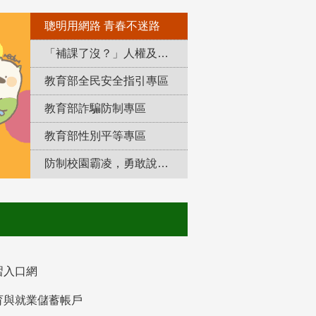
聰明用網路 青春不迷路
「補課了沒？」人權及轉型正義教育專區
教育部全民安全指引專區
教育部詐騙防制專區
教育部性別平等專區
防制校園霸凌，勇敢說出來！
習入口網
育與就業儲蓄帳戶