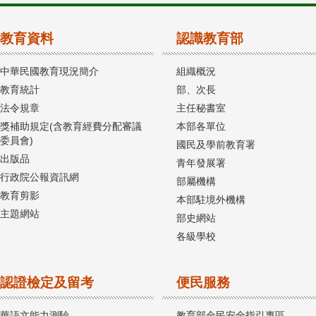
教育資料
認識教育部
中華民國教育現況簡介
組織概況
教育統計
部、次長
法令規章
主任秘書室
獎補助規定(含教育經費分配審議
本部各單位
委員會)
國民及學前教育署
出版品
青年發展署
行政院公報資訊網
部屬機構
教育剪影
本部駐境外機構
主題網站
部史網站
各級學校
認證檢定及留考
便民服務
華語文能力測驗
教育部全民安全指引專區