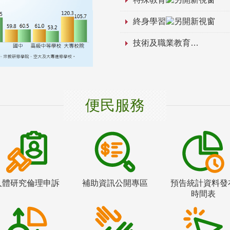
終身學習
技術及職業教育
便民服務
人體研究倫理申訴
補助資訊公開專區
預告統計資料發
時間表