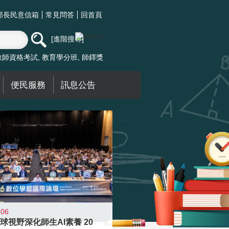
部長民意信箱
常見問答
回首頁
進階搜尋
教師資格考試
教育學分班
師鐸獎
便民服務
訊息公告
-06
球視野深化師生AI素養 20