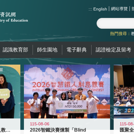
網站導覽
:::
English
熱門搜尋：
認識教育部
師生園地
電子辭典
認證檢定及留考
115-08-06
115-08
2026智鐵決賽煉製「Blind
迎接115學年度新進教師加入教育現
匯聚全