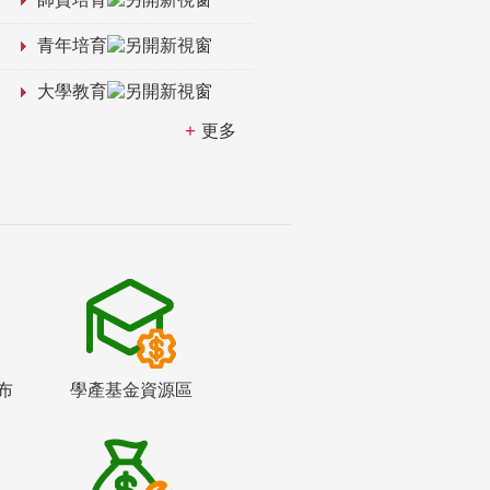
青年培育
大學教育
更多
布
學產基金資源區