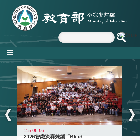
跳到主要內容區塊
mobile_menu
:::
115-08-06
2026智鐵決賽煉製「Blind
11