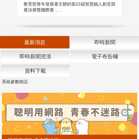
匯
教育部青年發展署主辦的第23屆智慧鐵人創意競
賽決賽暨國際賽，...
教
「
最新消息
即時新聞
即時新聞澄清
電子布告欄
資料下載
系統參數錯誤