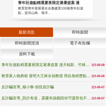
教
青年壯遊點精選夏夜限定避暑提案 漫
在
教育部青年發展署在全臺建置100個青年壯遊
譽
點，提供山林、海洋...
最新消息
即時新聞
即時新聞澄清
電子布告欄
資料下載
青年壯遊點精選夏夜限定避暑提案 漫天蝠影、竹林尋蛙、茶香夜觀 邀青年暮色出發
115-08-08
教育家人物典範 發明大王林永禎教授 用自身經歷點亮學生的路
115-08-08
反詐騙宣導_楊小黎-假投資詐騙
115-08-07
反詐騙宣導_防詐有道，霹靂布袋戲陪你守護荷包不受騙
115-08-07