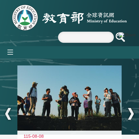
跳到主要內容區塊
mobile_menu
:::
11
115-08-08