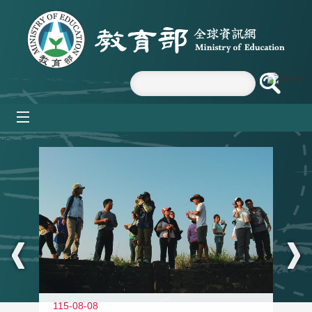
跳到主要內容區塊
mobile_menu
:::
11
115-08-08