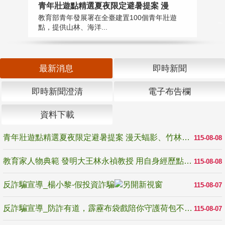
教
青年壯遊點精選夏夜限定避暑提案 漫
在
教育部青年發展署在全臺建置100個青年壯遊
譽
點，提供山林、海洋...
最新消息
即時新聞
即時新聞澄清
電子布告欄
資料下載
青年壯遊點精選夏夜限定避暑提案 漫天蝠影、竹林尋蛙、茶香夜觀 邀青年暮色出發
115-08-08
教育家人物典範 發明大王林永禎教授 用自身經歷點亮學生的路
115-08-08
反詐騙宣導_楊小黎-假投資詐騙
115-08-07
反詐騙宣導_防詐有道，霹靂布袋戲陪你守護荷包不受騙
115-08-07