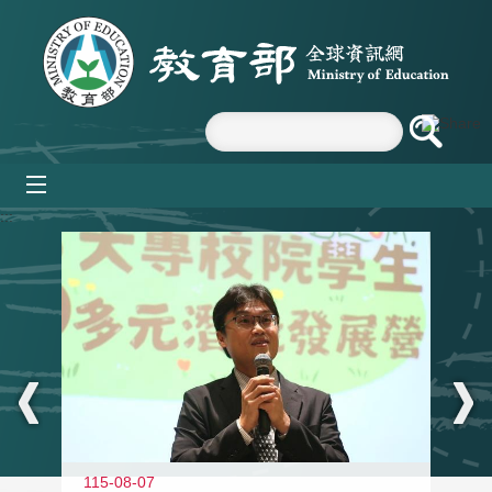
跳到主要內容區塊
mobile_menu
:::
11
115-08-07