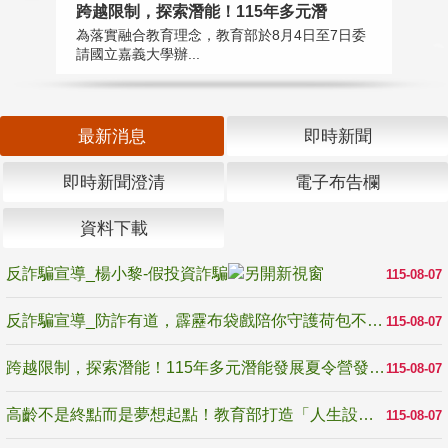
高
跨越限制，探索潛能！115年多元潛
教
為落實融合教育理念，教育部於8月4日至7日委
博
請國立嘉義大學辦...
最新消息
即時新聞
即時新聞澄清
電子布告欄
資料下載
反詐騙宣導_楊小黎-假投資詐騙
115-08-07
反詐騙宣導_防詐有道，霹靂布袋戲陪你守護荷包不受騙
115-08-07
跨越限制，探索潛能！115年多元潛能發展夏令營發掘生命無限可能
115-08-07
高齡不是終點而是夢想起點！教育部打造「人生設計夢工場」 參展第3屆高齡健康產業博覽會
115-08-07