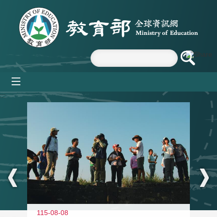
跳到主要內容區塊
mobile_menu
:::
11
115-08-08