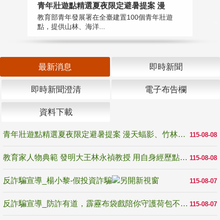
教
青年壯遊點精選夏夜限定避暑提案 漫
在
教育部青年發展署在全臺建置100個青年壯遊
譽
點，提供山林、海洋...
最新消息
即時新聞
即時新聞澄清
電子布告欄
資料下載
青年壯遊點精選夏夜限定避暑提案 漫天蝠影、竹林尋蛙、茶香夜觀 邀青年暮色出發
115-08-08
教育家人物典範 發明大王林永禎教授 用自身經歷點亮學生的路
115-08-08
反詐騙宣導_楊小黎-假投資詐騙
115-08-07
反詐騙宣導_防詐有道，霹靂布袋戲陪你守護荷包不受騙
115-08-07