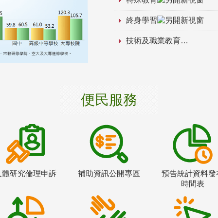
終身學習
技術及職業教育
便民服務
人體研究倫理申訴
補助資訊公開專區
預告統計資料發
時間表