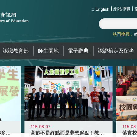
網站導覽
:::
English
熱門搜尋：
認識教育部
師生園地
電子辭典
認證檢定及留考
115-08-07
115-08
高齡不是終點而是夢想起點！教育部打
跨越限制，探索潛能！115年多元潛