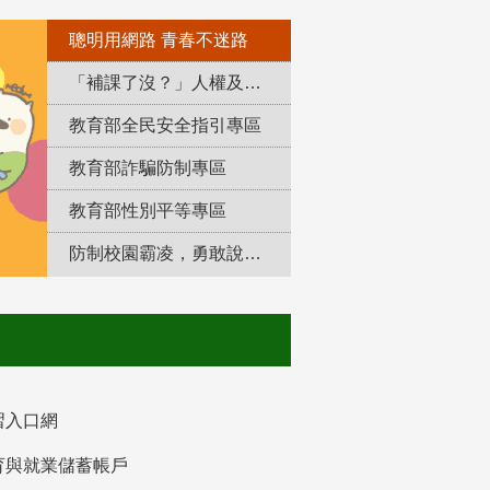
聰明用網路 青春不迷路
「補課了沒？」人權及轉型正義教育專區
教育部全民安全指引專區
教育部詐騙防制專區
教育部性別平等專區
防制校園霸凌，勇敢說出來！
習入口網
育與就業儲蓄帳戶