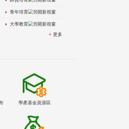
青年培育
大學教育
更多
布
學產基金資源區