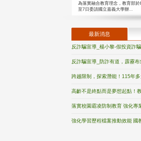
為落實融合教育理念，教育部於8
至7日委請國立嘉義大學辦...
最新消息
反詐騙宣導_楊小黎-假投資詐
反詐騙宣導_防詐有道，霹靂布
跨越限制，探索潛能！115年
高齡不是終點而是夢想起點！教
落實校園霸凌防制教育 強化專
強化學習歷程檔案推動效能 國