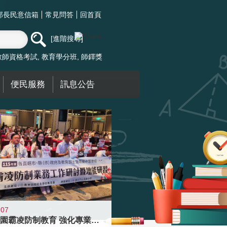
部長民意信箱
常見問答
回首頁
進階搜尋
教師資格考試
教育學分班
師鐸獎
便民服務
訊息公告
-07
落實校園霸凌防制教育 強化專業知能