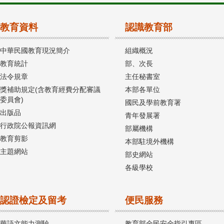
教育資料
認識教育部
中華民國教育現況簡介
組織概況
教育統計
部、次長
法令規章
主任秘書室
獎補助規定(含教育經費分配審議
本部各單位
委員會)
國民及學前教育署
出版品
青年發展署
行政院公報資訊網
部屬機構
教育剪影
本部駐境外機構
主題網站
部史網站
各級學校
認證檢定及留考
便民服務
華語文能力測驗
教育部全民安全指引專區