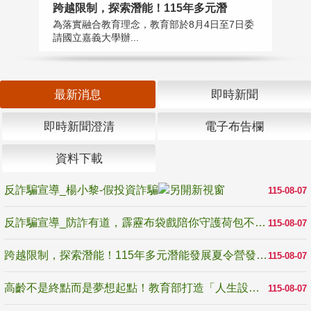
高
跨越限制，探索潛能！115年多元潛
教
為落實融合教育理念，教育部於8月4日至7日委
博
請國立嘉義大學辦...
最新消息
即時新聞
即時新聞澄清
電子布告欄
資料下載
反詐騙宣導_楊小黎-假投資詐騙
115-08-07
反詐騙宣導_防詐有道，霹靂布袋戲陪你守護荷包不受騙
115-08-07
跨越限制，探索潛能！115年多元潛能發展夏令營發掘生命無限可能
115-08-07
高齡不是終點而是夢想起點！教育部打造「人生設計夢工場」 參展第3屆高齡健康產業博覽會
115-08-07