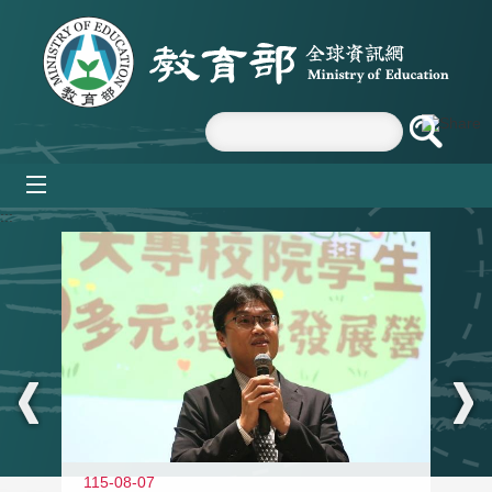
跳到主要內容區塊
mobile_menu
:::
11
115-08-07