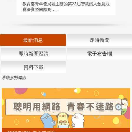
匯
教育部青年發展署主辦的第23屆智慧鐵人創意競
賽決賽暨國際賽，...
教
「
最新消息
即時新聞
即時新聞澄清
電子布告欄
資料下載
系統參數錯誤