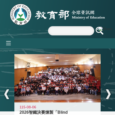
跳到主要內容區塊
mobile_menu
:::
115-08-06
2026智鐵決賽煉製「Blind
11