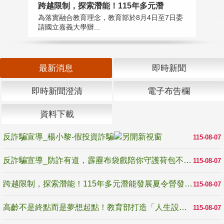
高
跨越限制，探索潛能！115年多元潛
教
為落實融合教育理念，教育部於8月4日至7日委
博
請國立嘉義大學辦...
最新消息
即時新聞
即時新聞澄清
電子布告欄
資料下載
反詐騙宣導_楊小黎-假投資詐騙
115-08-07
反詐騙宣導_防詐有道，霹靂布袋戲陪你守護荷包不受騙
115-08-07
跨越限制，探索潛能！115年多元潛能發展夏令營發掘生命無限可能
115-08-07
高齡不是終點而是夢想起點！教育部打造「人生設計夢工場」 參展第3屆高齡健康產業博覽會
115-08-07