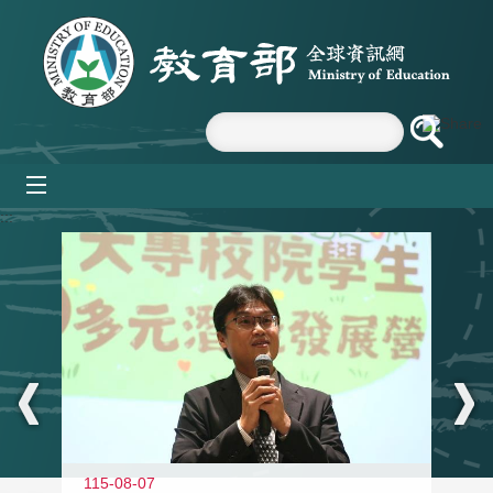
跳到主要內容區塊
mobile_menu
:::
11
115-08-07