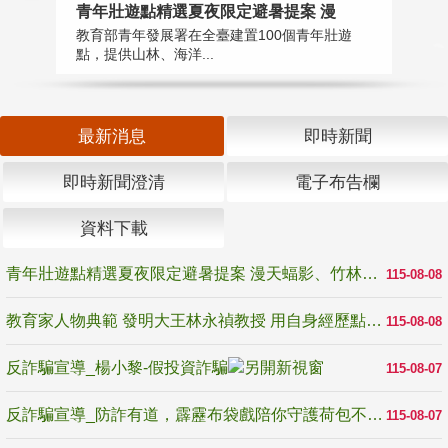
教
青年壯遊點精選夏夜限定避暑提案 漫
在
教育部青年發展署在全臺建置100個青年壯遊
譽
點，提供山林、海洋...
最新消息
即時新聞
即時新聞澄清
電子布告欄
資料下載
青年壯遊點精選夏夜限定避暑提案 漫天蝠影、竹林尋蛙、茶香夜觀 邀青年暮色出發
115-08-08
教育家人物典範 發明大王林永禎教授 用自身經歷點亮學生的路
115-08-08
反詐騙宣導_楊小黎-假投資詐騙
115-08-07
反詐騙宣導_防詐有道，霹靂布袋戲陪你守護荷包不受騙
115-08-07