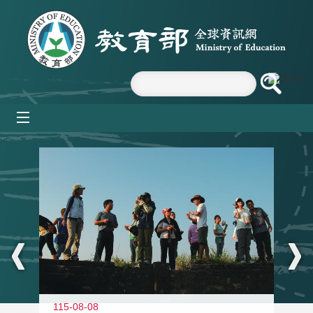
跳到主要內容區塊
mobile_menu
:::
11
115-08-08