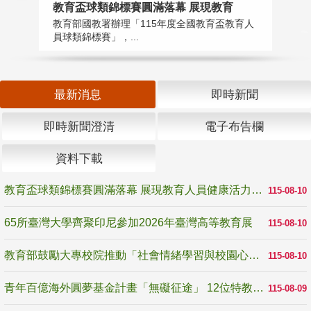
教育盃球類錦標賽圓滿落幕 展現教育
6
教育部國教署辦理「115年度全國教育盃教育人
「
員球類錦標賽」，...
首
最新消息
即時新聞
即時新聞澄清
電子布告欄
資料下載
教育盃球類錦標賽圓滿落幕 展現教育人員健康活力與團隊精神
115-08-10
65所臺灣大學齊聚印尼參加2026年臺灣高等教育展
115-08-10
教育部鼓勵大專校院推動「社會情緒學習與校園心理健康促進計畫」 培育校園「心」韌性
115-08-10
青年百億海外圓夢基金計畫「無礙征途」 12位特教與弱勢青年勇闖西班牙 跨越感官限制見證生命蛻變
115-08-09