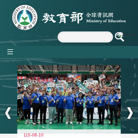
跳到主要內容區塊
mobile_menu
:::
115-08-10
11