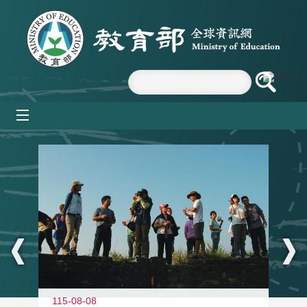
跳到主要內容區塊
mobile_menu
:::
11
115-08-08