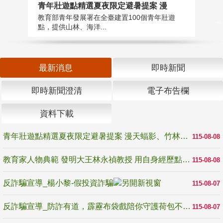
教
青年壯遊點精選夏夜限定避暑提案 漫
在
教育部青年發展署在全臺建置100個青年壯遊
譽
點，提供山林、海洋...
最新消息
即時新聞
即時新聞澄清
電子布告欄
資料下載
青年壯遊點精選夏夜限定避暑提案 漫天蝠影、竹林尋蛙、茶香夜觀 邀青年暮色出發
115-08-08
教育家人物典範 發明大王林永禎教授 用自身經歷點亮學生的路
115-08-08
反詐騙宣導_楊小黎-假投資詐騙
115-08-07
反詐騙宣導_防詐有道，霹靂布袋戲陪你守護荷包不受騙
115-08-07