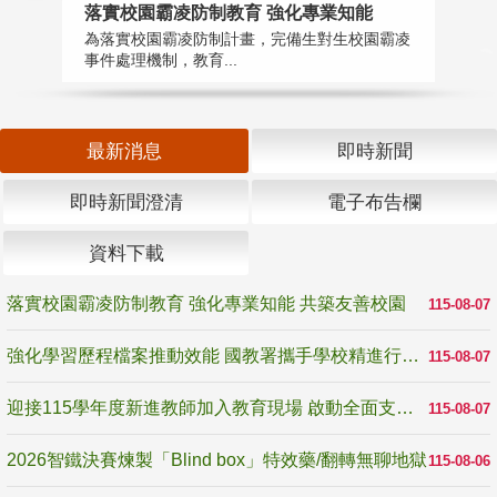
落實校園霸凌防制教育 強化專業知能
迎
為落實校園霸凌防制計畫，完備生對生校園霸凌
1
事件處理機制，教育...
數
最新消息
即時新聞
即時新聞澄清
電子布告欄
資料下載
落實校園霸凌防制教育 強化專業知能 共築友善校園
115-08-07
強化學習歷程檔案推動效能 國教署攜手學校精進行政與教學支持
115-08-07
迎接115學年度新進教師加入教育現場 啟動全面支持陪伴
115-08-07
2026智鐵決賽煉製「Blind box」特效藥/翻轉無聊地獄
115-08-06