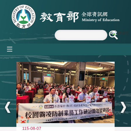
跳到主要內容區塊
mobile_menu
:::
115-08-07
11